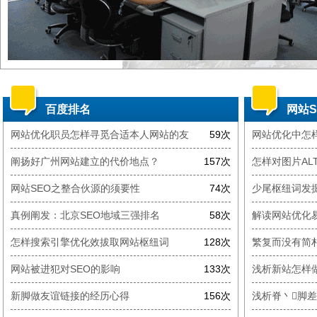
百度排名
网站S
网站优化职员怎样寻觅合适本人网站的友
59次
网站优化中怎
阐扬好广州网站建立的代价地点？
157次
怎样对图片AL
网站SEO之整合伙源的须要性
74次
少尾枢纽词发
真例阐发：北京SEO地域三强排名
58次
解读网站优化
怎样搜索引擎优化效拔取网站枢纽词
128次
繁复而没有简
网站被进犯对SEO的影响
133次
浅析新站怎样
新脚做友谊链接的经历心得
156次
浅析脊丶脚