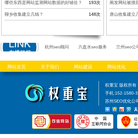
哪些东西是网站监测网站数据的好辅佐？
193次
阐发网站被搜
聊乡收集建立几钱？
148次
唐山收集建立
杭州seo顾问
六盘水seo服务
兰州seo公
网站首页
关于我们
网站建设
网站优化
权重宝 版权所有 
手机:152-1580-
苏州SEO优化公